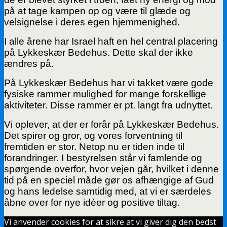
på at tage kampen op og være til glæde og
velsignelse i deres egen hjemmenighed.
I alle årene har Israel haft en hel central placering
på Lykkeskær Bedehus. Dette skal der ikke
ændres på.
På Lykkeskær Bedehus har vi takket være gode
fysiske rammer mulighed for mange forskellige
aktiviteter. Disse rammer er pt. langt fra udnyttet.
Vi oplever, at der er forår på Lykkeskær Bedehus.
Det spirer og gror, og vores forventning til
fremtiden er stor. Netop nu er tiden inde til
forandringer. I bestyrelsen står vi famlende og
spørgende overfor, hvor vejen går, hvilket i denne
tid på en speciel måde gør os afhængige af Gud
og hans ledelse samtidig med, at vi er særdeles
åbne over for nye idéer og positive tiltag.
Vi anvender cookies for at sikre at vi giver dig den bedst