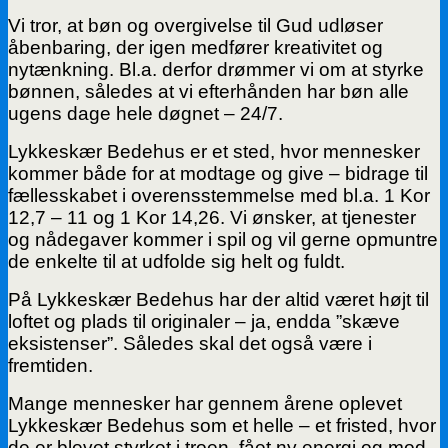
Vi tror, at bøn og overgivelse til Gud udløser
åbenbaring, der igen medfører kreativitet og
nytænkning. Bl.a. derfor drømmer vi om at styrke
bønnen, således at vi efterhånden har bøn alle
ugens dage hele døgnet – 24/7.
Lykkeskær Bedehus er et sted, hvor mennesker
kommer både for at modtage og give – bidrage til
fællesskabet i overensstemmelse med bl.a. 1 Kor
12,7 – 11 og 1 Kor 14,26. Vi ønsker, at tjenester
og nådegaver kommer i spil og vil gerne opmuntre
de enkelte til at udfolde sig helt og fuldt.
På Lykkeskær Bedehus har der altid været højt til
loftet og plads til originaler – ja, endda ”skæve
eksistenser”. Således skal det også være i
fremtiden.
Mange mennesker har gennem årene oplevet
Lykkeskær Bedehus som et helle – et fristed, hvor
de er blevet styrket i troen, fået ny energi og mod