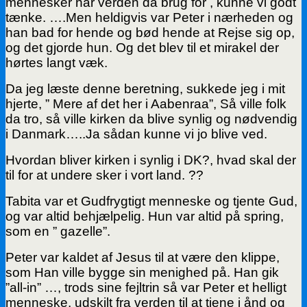
mennesker har verden da brug for , kunne vi godt
tænke. ….Men heldigvis var Peter i nærheden og
han bad for hende og bød hende at Rejse sig op,
og det gjorde hun. Og det blev til et mirakel der
hørtes langt væk.
Da jeg læste denne beretning, sukkede jeg i mit
hjerte, ” Mere af det her i Aabenraa”, Så ville folk
da tro, så ville kirken da blive synlig og nødvendig
i Danmark…..Ja sådan kunne vi jo blive ved.
Hvordan bliver kirken i synlig i DK?, hvad skal der
til for at undere sker i vort land. ??
Tabita var et Gudfrygtigt menneske og tjente Gud,
og var altid behjælpelig. Hun var altid på spring,
som en ” gazelle”.
Peter var kaldet af Jesus til at være den klippe,
som Han ville bygge sin menighed på. Han gik
”all-in” …, trods sine fejltrin så var Peter et helligt
menneske, udskilt fra verden til at tjene i ånd og