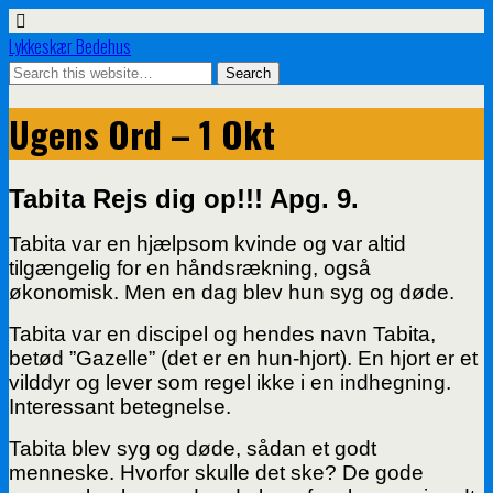
Lykkeskær Bedehus
Ugens Ord – 1 Okt
Tabita Rejs dig op!!! Apg. 9.
Tabita var en hjælpsom kvinde og var altid
tilgængelig for en håndsrækning, også
økonomisk.
Men en dag blev hun syg og døde.
Tabita var en discipel og hendes navn Tabita,
betød ”Gazelle” (det er en hun-hjort). En hjort er et
vilddyr og lever som regel ikke i en indhegning.
Interessant betegnelse.
Tabita blev syg og døde, sådan et godt
menneske. Hvorfor skulle det ske? De gode