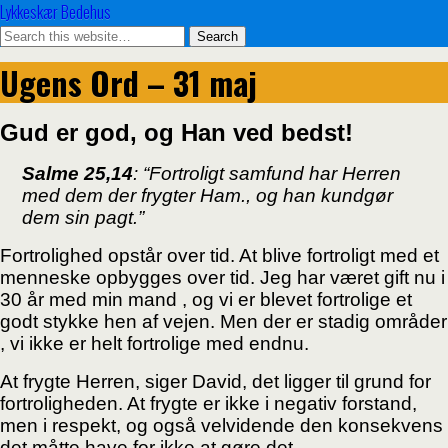
Lykkeskær Bedehus
Ugens Ord – 31 maj
Gud er god, og Han ved bedst!
Salme 25,14
:
“
Fortroligt samfund har Herren
med dem der frygter Ham., og han kundgør
dem sin pagt.”
Fortrolighed opstår over tid. At blive fortroligt med et
menneske opbygges over tid. Jeg har været
gift nu i
30 år med min mand , og vi er blevet fortrolige et
godt stykke hen af vejen. Men der er
stadig områder
, vi ikke er helt fortrolige med endnu.
At frygte Herren, siger David, det ligger til grund for
fortroligheden. At frygte er ikke i negativ
forstand,
men i respekt, og også velvidende den konsekvens
det måtte have for ikke at gøre det.