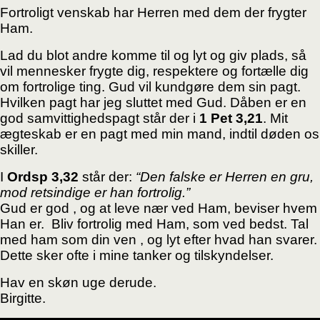
Fortroligt venskab har Herren med dem der frygter
Ham.
Lad du blot andre komme til og lyt og giv plads, så
vil mennesker frygte dig, respektere og fortælle
dig
om fortrolige ting.
Gud vil kundgøre dem sin pagt.
Hvilken pagt har jeg sluttet med Gud. Dåben er en
god samvittighedspagt står der i
1 Pet 3,21
.
Mit
ægteskab er en pagt med min mand, indtil døden os
skiller.
I
Ordsp 3,32
står der:
“Den falske er Herren en gru,
mod retsindige er han fortrolig.”
Gud er god , og at leve nær ved Ham, beviser hvem
Han er.
Bliv fortrolig med Ham, som ved bedst. Tal
med ham som din ven , og lyt efter hvad han svarer.
Dette sker ofte i mine tanker og tilskyndelser.
Hav en skøn uge derude.
Birgitte.