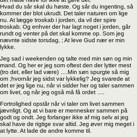
Hvad du sår skal du høste. Og sår du ingenting, så
kommer der blot ukrudt. Det taler naturen om
lige
nu. At lægge troskab i jorden, da vil der spire
troskab. Og enhver der har lagt noget i jorden,
går
rundt og venter på det skal komme op.
Som jeg
nævnte sidste torsdag, ; At leve Gud nær er min
lykke.
Jeg sad i weekenden og talte med min søn og min
mand. Og her er jeg som oftest den der lytter
mest
(tro det, eller lad være) ….Min søn spurgte så mig
om ;hvornår jeg sidst var lykkelig? Jeg
svarede at
det er jeg lige nu, når vi sidder her og taler sammen
om livet, og når jeg også må få ordet
….
Fortrolighed opstår når vi taler om livet sammen
jævnligt. Og at vi bare er mennesker sammen på
godt og ondt. Jeg forlanger ikke af mig selv at jeg
skal have de rigtige svar altid. Jeg øver mig
meget i
at lytte. At lade de andre komme til.