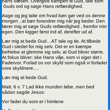
hans væsen. Overgive kampen til Gud, tale som
Guds ord og søge Hans retfærdighed.
Aage og jeg talte om hvad bøn gør ved os denne
morgen , at bøn forandrer mig når jeg beder. Den
lærer mig at søge Guds retfærdighed , fremfor min
egen. Den kigger først ind af, derefter ud af.
Lær mig at bede Gud…AT tale og tie. At tilbede
Gud i stedet for mig selv. Det er en kæmpe
befrielse at glemme sig selv, at Gud bliver større.
At fokus bliver: ske Hans vilje, som vi siger det i
Fadervor. Forlad os vor skyld som også vi forlader
vore skyldnere….
Lær mig at bede Gud.
Matt. 6 v. 7 Lad ikke munden løbe, men bed
sådan sagde Jesus:
Vor fader du som er i himlene