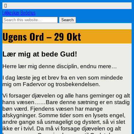
Lykkeskær Bedehus
Ugens Ord – 29 Okt
Lær mig at bede Gud!
Herre lær mig denne disciplin, endnu mere…
I dag læste jeg et brev fra en ven som mindede
mig om Fadervor og trosbekendelsen.
Vi forsager djævelen og alle hans gerninger og alt
hans væsen……Bare denne sætning er en stadig
bøn værd. Fjendens væsen har mange
afskygninger. Somme tider som en lysets engel,
andre gange så usmageligt og dystert, så vi slet
ikke er i tvivl. Da må vi forsage djævelen og alt