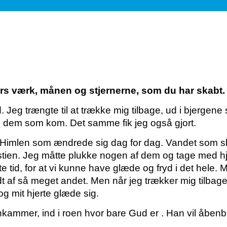
ers værk, månen og stjernerne, som du har skabt.
Jeg trængte til at trække mig tilbage, ud i bjergen
g dem som kom. Det samme fik jeg også gjort.
Himlen som ændrede sig dag for dag. Vandet som ski
s stien. Jeg måtte plukke nogen af dem og tage med 
ette tid, for at vi kunne have glæde og fryd i det hel
fuldt af så meget andet. Men når jeg trækker mig tilba
g mit hjerte glæde sig.
lønkammer, ind i roen hvor bare Gud er . Han vil åbenb