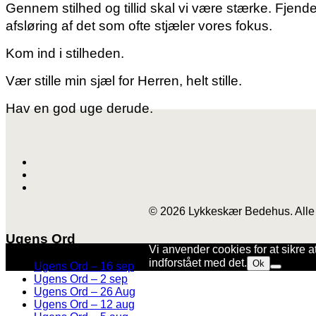
Gennem stilhed og tillid skal vi være stærke. Fjenden 
afsløring af det som ofte stjæler vores fokus.
Kom ind i stilheden.
Vær stille min sjæl for Herren, helt stille.
Hav en god uge derude.
© 2026 Lykkeskær Bedehus. Alle 
Ugens Ord
Vi anvender cookies for at sikre a
indforstået med det.
Ok
Ugens Ord – 16 sep
Ugens Ord – 2 sep
Ugens Ord – 26 Aug
Ugens Ord – 12 aug