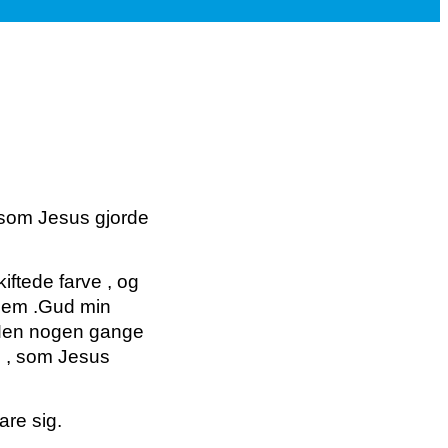
e som Jesus gjorde
ftede farve , og
hjem .Gud min
e. Men nogen gange
ge , som Jesus
are sig.