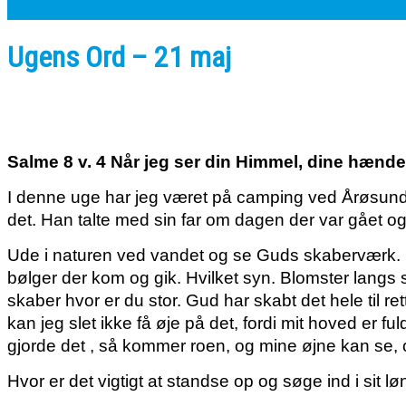
Ugens Ord – 21 maj
Salme 8 v. 4 Når jeg ser din Himmel, dine hænd
I denne uge har jeg været på camping ved Årøsund. 
det. Han talte med sin far om dagen der var gået o
Ude i naturen ved vandet og se Guds skaberværk. 
bølger der kom og gik. Hvilket syn. Blomster lang
skaber hvor er du stor. Gud har skabt det hele til r
kan jeg slet ikke få øje på det, fordi mit hoved er 
gjorde det , så kommer roen, og mine øjne kan se, o
Hvor er det vigtigt at standse op og søge ind i sit 