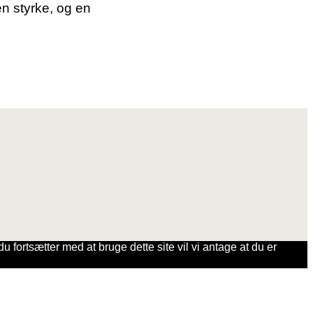
 en styrke, og en
u fortsætter med at bruge dette site vil vi antage at du er