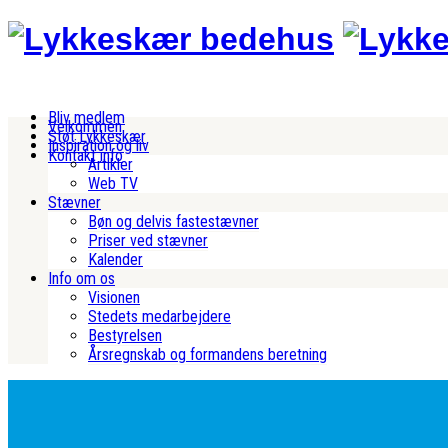
Bliv medlem
Velkommen
Støt Lykkeskær
Inspiration og liv
Kontakt info
Artikler
Web TV
Stævner
Bøn og delvis fastestævner
Priser ved stævner
Kalender
Info om os
Visionen
Stedets medarbejdere
Bestyrelsen
Årsregnskab og formandens beretning