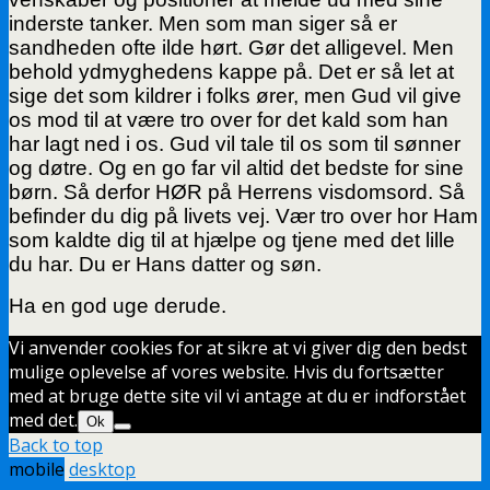
inderste tanker. Men som man siger så er
sandheden ofte ilde hørt. Gør det alligevel. Men
behold ydmyghedens kappe på. Det er så let at
sige det som kildrer i folks ører, men Gud vil give
os mod til at være tro over for det kald som han
har lagt ned i os. Gud vil tale til os som til sønner
og døtre. Og en go far vil altid det bedste for sine
børn. Så derfor HØR på Herrens visdomsord. Så
befinder du dig på livets vej. Vær tro over hor Ham
som kaldte dig til at hjælpe og tjene med det lille
du har. Du er Hans datter og søn.
Ha en god uge derude.
Vi anvender cookies for at sikre at vi giver dig den bedst
mulige oplevelse af vores website. Hvis du fortsætter
med at bruge dette site vil vi antage at du er indforstået
med det.
Ok
Back to top
mobile
desktop