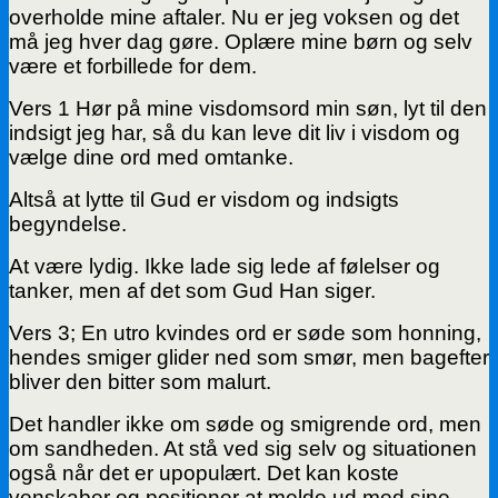
overholde mine aftaler. Nu er jeg voksen og det
må jeg hver dag gøre. Oplære mine børn og selv
være et forbillede for dem.
Vers 1 Hør på mine visdomsord min søn, lyt til den
indsigt jeg har, så du kan leve dit liv i visdom og
vælge dine ord med omtanke.
Altså at lytte til Gud er visdom og indsigts
begyndelse.
At være lydig. Ikke lade sig lede af følelser og
tanker, men af det som Gud Han siger.
Vers 3; En utro kvindes ord er søde som honning,
hendes smiger glider ned som smør, men bagefter
bliver den bitter som malurt.
Det handler ikke om søde og smigrende ord, men
om sandheden. At stå ved sig selv og situationen
også når det er upopulært. Det kan koste
venskaber og positioner at melde ud med sine