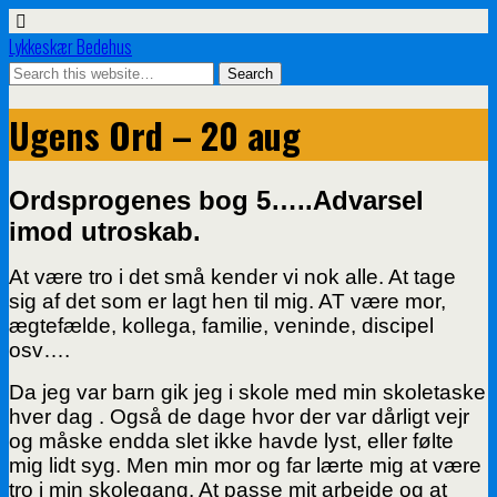
Lykkeskær Bedehus
Ugens Ord – 20 aug
Ordsprogenes bog 5…..Advarsel
imod utroskab.
At være tro i det små kender vi nok alle. At tage
sig af det som er lagt hen til mig. AT være mor,
ægtefælde, kollega, familie, veninde, discipel
osv….
Da jeg var barn gik jeg i skole med min skoletaske
hver dag . Også de dage hvor der var dårligt vejr
og måske endda slet ikke havde lyst, eller følte
mig lidt syg. Men min mor og far lærte mig at være
tro i min skolegang. At passe mit arbejde og at