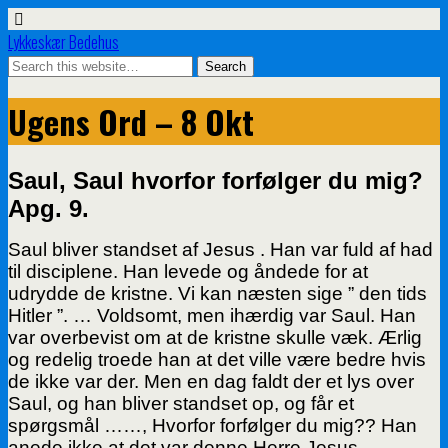
Lykkeskær Bedehus
Ugens Ord – 8 Okt
Saul, Saul hvorfor forfølger du mig?
Apg. 9.
Saul bliver standset af Jesus . Han var fuld af had
til disciplene. Han levede og åndede for at
udrydde de kristne. Vi kan næsten sige ” den tids
Hitler ”. … Voldsomt, men ihærdig var Saul. Han
var overbevist om at de kristne skulle væk. Ærlig
og redelig troede han at det ville være bedre hvis
de ikke var der. Men en dag faldt der et lys over
Saul, og han bliver standset op, og får et
spørgsmål ……, Hvorfor forfølger du mig?? Han
anede ikke at det var denne Herre Jesus ,