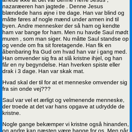
nazaræeren han jagtede . Denne Jesus
blændede hans øjne i tre dage. Han var blind og
måtte føres af nogle mænd under armen ind til
byen. Andre mennesker der så ham og kendte
ham var bange for ham. Men nu havde Saul mødt
muren , som man siger. Nu måtte Saul standse op
og vende om fra sit foretagende. Han fik en
åbenbaring fra Gud om hvad han var i gang med.
Han omvender sig fra at slå kristne ihjel, og han
får en ny begyndelse. Han hverken spiste eller
drak i 3 dage. Han var skak mat.
Hvad skal der til for at et menneske omvender sig
fra sin onde vej???
Saul var vel et ærligt og velmenende menneske,
der troede at det var hans opgave at udrydde de
kristne.
Nogle gange bekæmper vi kristne også hinanden,
og andre kan næsten være bange for os. Men når