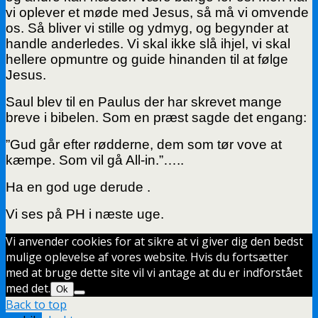
vi oplever et møde med Jesus, så må vi omvende
os. Så bliver vi stille og ydmyg, og begynder at
handle anderledes. Vi skal ikke slå ihjel, vi skal
hellere opmuntre og guide hinanden til at følge
Jesus.
Saul blev til en Paulus der har skrevet mange
breve i bibelen. Som en præst sagde det engang:
”Gud går efter rødderne, dem som tør vove at
kæmpe. Som vil gå All-in.”…..
Ha en god uge derude .
Vi ses på PH i næste uge.
Vi anvender cookies for at sikre at vi giver dig den bedst
mulige oplevelse af vores website. Hvis du fortsætter
med at bruge dette site vil vi antage at du er indforstået
med det.
Ok
Back to top