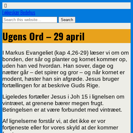
Lykkeskær Bedehus
Ugens Ord – 29 april
I Markus Evangeliet (kap 4,26-29) læser vi om om
bonden, der sår og planter og kornet kommer op,
uden han ved hvordan. Han sover, dage og
nætter går – det spirer og gror – og når kornet er
modent, høster han sin afgrøde. Jesus bruger
fortællingen for at beskrive Guds Rige.
Ligeledes fortæller Jesus i Joh 15 i lignelsen om
vintræet, at grenene bærer megen frugt.
Betingelsen er at være forbundet med vintræet.
Af lignelserne forstår vi, at det ikke er vor
fortjeneste eller for vores skyld at der kommer