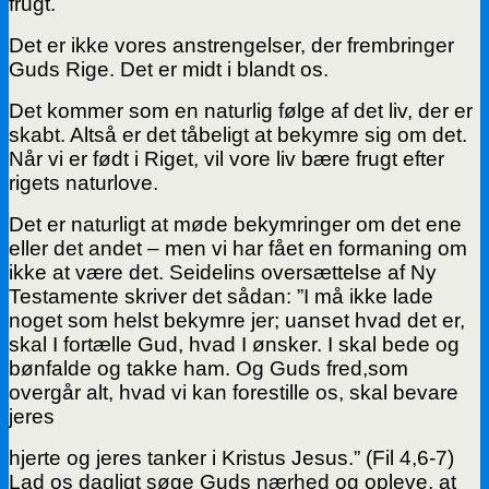
frugt.
Det er ikke vores anstrengelser, der frembringer
Guds Rige. Det er midt i blandt os.
Det kommer som en naturlig følge af det liv, der er
skabt. Altså er det tåbeligt at bekymre sig om det.
Når vi er født i Riget, vil vore liv bære frugt efter
rigets naturlove.
Det er naturligt at møde bekymringer om det ene
eller det andet – men vi har fået en formaning om
ikke at være det. Seidelins oversættelse af Ny
Testamente skriver det sådan: ”I må ikke lade
noget som helst bekymre jer; uanset hvad det er,
skal I fortælle Gud, hvad I ønsker. I skal bede og
bønfalde og takke ham. Og Guds fred,som
overgår alt, hvad vi kan forestille os, skal bevare
jeres
hjerte og jeres tanker i Kristus Jesus.” (Fil 4,6-7)
Lad os dagligt søge Guds nærhed og opleve, at