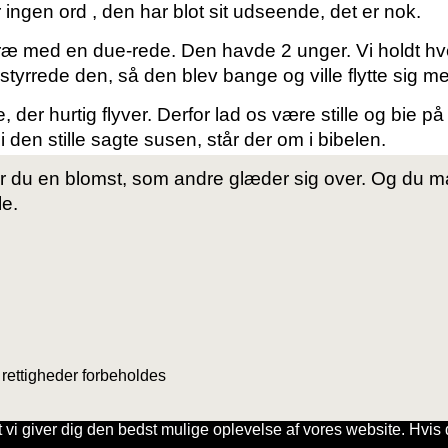
ingen ord , den har blot sit udseende, det er nok.
træ med en due-rede. Den havde 2 unger. Vi
holdt h
rstyrrede den, så den blev
bange og ville flytte sig m
 der hurtig flyver. Derfor lad os være stille og
bie på
 i den stille sagte susen,
står der om i bibelen.
å er du en blomst, som andre glæder sig over. Og
du m
le.
rettigheder forbeholdes
t vi giver dig den bedst mulige oplevelse af vores website. Hvis d