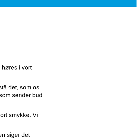
høres i vort
rstå det, som os
 som sender bud
vort smykke. Vi
n siger det