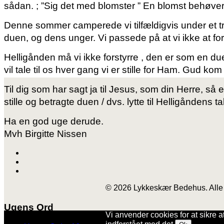
sådan. ; ”Sig det med blomster ”
En blomst behøver 
Denne sommer camperede vi tilfældigvis under et 
duen, og dens unger. Vi passede på at vi ikke at fo
Helligånden må vi ikke forstyrre , den er som en due,
vil tale til os hver gang vi er stille for Ham. Gud kom
Til dig som har sagt ja til Jesus, som din Herre, s
stille og betragte duen / dvs. lytte til Helligåndens ta
Ha en god uge derude.
Mvh Birgitte Nissen
© 2026 Lykkeskær Bedehus. Alle 
Ugens Ord
Vi anvender cookies for at sikre a