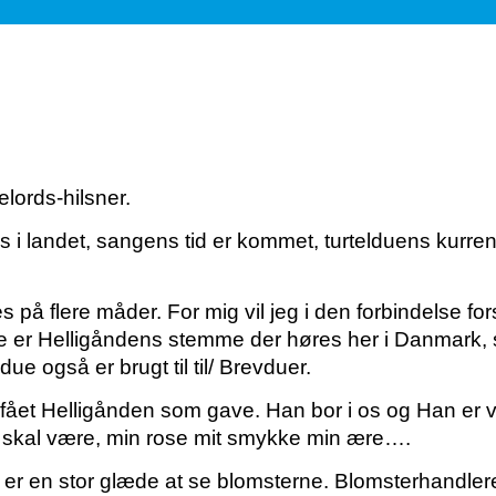
elords-hilsner.
 i landet, sangens tid er kommet, turtelduens kurren 
 på flere måder. For mig vil jeg i den
forbindelse fo
ne er Helligåndens
stemme der høres her i Danmark,
due også er brugt til til/ Brevduer.
 vi fået Helligånden som gave. Han bor i os og Han
er 
 skal være, min rose mit
smykke min ære….
 er en stor glæde at se blomsterne.
Blomsterhandlere