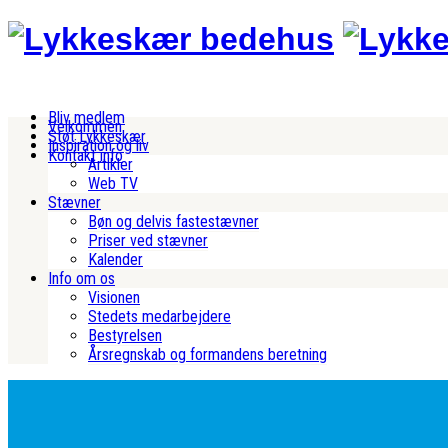
Bliv medlem
Velkommen
Støt Lykkeskær
Inspiration og liv
Kontakt info
Artikler
Web TV
Stævner
Bøn og delvis fastestævner
Priser ved stævner
Kalender
Info om os
Visionen
Stedets medarbejdere
Bestyrelsen
Årsregnskab og formandens beretning