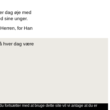
ver dag øje med
ed sine unger.
 Herren, for Han
å hver dag være
u fortsætter med at bruge dette site vil vi antage at du er