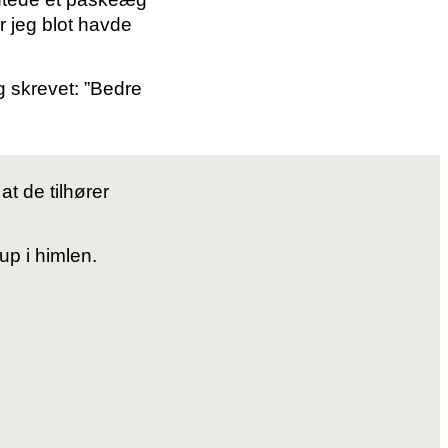
r jeg blot havde
 skrevet: ”Bedre
t de tilhører
up i himlen.