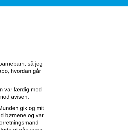
 barnebarn, så jeg
nabo, hvordan går
an var færdig med
imod avisen.
Munden gik og mit
ed børnene og var
 forretningsmand
entede et påskeæg