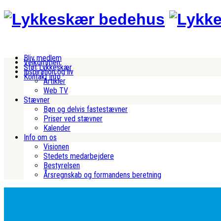
Bliv medlem
Velkommen
Støt Lykkeskær
Inspiration og liv
Kontakt info
Artikler
Web TV
Stævner
Bøn og delvis fastestævner
Priser ved stævner
Kalender
Info om os
Visionen
Stedets medarbejdere
Bestyrelsen
Årsregnskab og formandens beretning