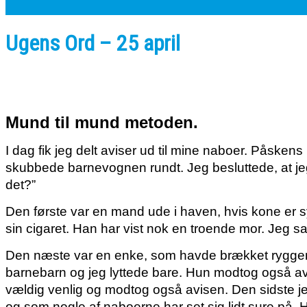
Ugens Ord – 25 april
Mund til mund metoden.
I dag fik jeg delt aviser ud til mine naboer. Påskens
skubbede barnevognen rundt. Jeg besluttede, at jeg
det?”
Den første var en mand ude i haven, hvis kone er 
sin cigaret. Han har vist nok en troende mor. Jeg s
Den næste var en enke, som havde brækket ryggen
barnebarn og jeg lyttede bare. Hun modtog også 
vældig venlig og modtog også avisen. Den sidste je
og som nogle af naboerne har set sig lidt sure på.