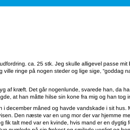
 udfordring. ca. 25 stk.
Jeg skulle alligevel passe mit
 ville ringe på nogen steder og lige sige, “goddag 
syg af kræft. Det går nogenlunde, svarede han, da h
agde, at han måtte hilse sin kone fra mig og han tog 
 i december måned og havde vandskade i sit hus. 
avisen. Den næste var en ung mor der var hjemme m
g fik talt med var en kvinde, hvis mand er en dygtig
 Hun gumlede på sin frokost og smilede venligt og h