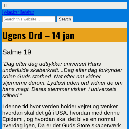
Lykkeskær Bedehus
Ugens Ord – 14 jan
Salme 19
“Dag efter dag udtrykker universet Hans
underfulde skaberkraft. ..Dag efter dag forkynder
solen Guds storhed.
Nat efter nat vidner
stjernerne derom. Lydløst uden ord vidner de om
hans magt. Deres stemmer visker i universets
stilhed.”
I denne tid hvor verden holder vejret og tænker
hvordan skal det gå i USA, hvordan med denne
Epidemi , og hvordan skal det blive en normal
hverdag igen, Da er det Guds Store skaberværk