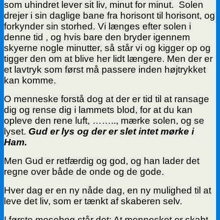
som uhindret lever sit liv, minut for minut. Solen
drejer i sin daglige bane fra horisont til horisont, og
forkynder sin storhed. Vi længes efter solen i
denne tid , og hvis bare den bryder igennem
skyerne nogle minutter, så står vi og kigger op og
tigger den om at blive her lidt længere. Men der er
et lavtryk som først må passere inden højtrykket
kan komme.
O menneske forstå dog at der er tid til at ransage
dig og rense dig i lammets blod, for at du kan
opleve den rene luft, …….., mærke solen, og se
lyset.
Gud er lys og der er slet intet mørke i
Ham.
Men Gud er retfærdig og god, og han lader det
regne over både de onde og de gode.
Hver dag er en ny nåde dag, en ny mulighed til at
leve det liv, som er tænkt af skaberen selv.
I første mosebog står det; At mennesket er skabt