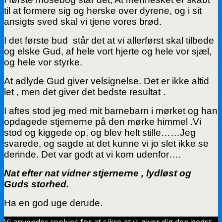
til at formere sig og herske over dyrene, og i sit
ansigts sved skal vi tjene vores brød.
I det første bud står det at vi allerførst skal tilbede
og elske Gud, af hele vort hjerte og hele vor sjæl,
og hele vor styrke.
At adlyde Gud giver velsignelse. Det er ikke altid
let , men det giver det bedste resultat .
I aftes stod jeg med mit barnebarn i mørket og han
opdagede stjernerne på den mørke himmel .Vi
stod og kiggede op, og blev helt stille……Jeg
svarede, og sagde at det kunne vi jo slet ikke se
derinde. Det var godt at vi kom udenfor….
Nat efter nat vidner stjernerne , lydløst og
Guds storhed.
Ha en god uge derude.
Vi anvender cookies for at sikre at vi giver dig den bedst