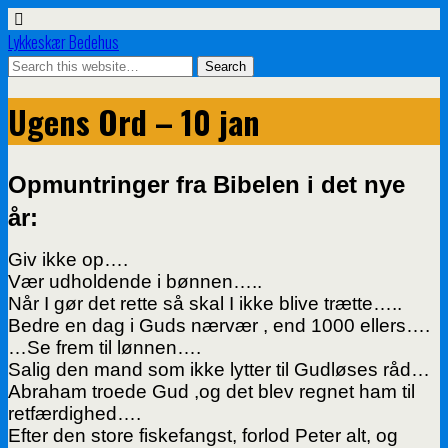
Lykkeskær Bedehus
Ugens Ord – 10 jan
Opmuntringer fra Bibelen i det nye
år:
Giv ikke op….
Vær udholdende i bønnen…..
Når I gør det rette så skal I ikke blive trætte…..
Bedre en dag i Guds nærvær , end 1000 ellers….
…Se frem til lønnen….
Salig den mand som ikke lytter til Gudløses råd…
Abraham troede Gud ,og det blev regnet ham til
retfærdighed….
Efter den store fiskefangst, forlod Peter alt, og