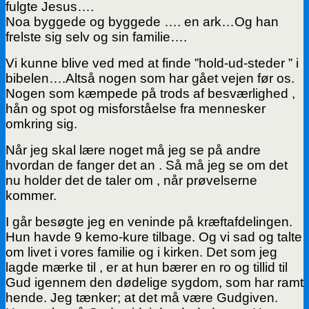
fulgte Jesus….
Noa byggede og byggede …. en ark…Og han
frelste sig selv og sin familie….
Vi kunne blive ved med at finde ”hold-ud-steder ” i
bibelen….Altså nogen som har gået vejen før os.
Nogen som kæmpede på trods af besværlighed ,
hån og spot og misforståelse fra mennesker
omkring sig.
Når jeg skal lære noget må jeg se på andre
hvordan de fanger det an . Så må jeg se om det
nu holder det de taler om , når prøvelserne
kommer.
I går besøgte jeg en veninde på kræftafdelingen.
Hun havde 9 kemo-kure tilbage. Og vi sad og talte
om livet i vores familie og i kirken. Det som jeg
lagde mærke til , er at hun bærer en ro og tillid til
Gud igennem den dødelige sygdom, som har ramt
hende. Jeg tænker; at det må være Gudgiven.