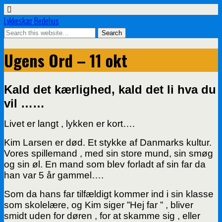
Lykkeskær Bedehus
Ugens Ord – 11 okt
Kald det kærlighed, kald det li hva du
vil ……
Livet er langt , lykken er kort….
Kim Larsen er død. Et stykke af Danmarks kultur.
Vores spillemand , med sin store mund, sin smøg
og sin øl.
En mand som blev forladt af sin far da
han var 5 år gammel….
Som da hans far tilfældigt kommer ind i sin klasse
som skolelære, og Kim siger ”Hej far ” , bliver
smidt uden for døren , for at skamme sig , eller