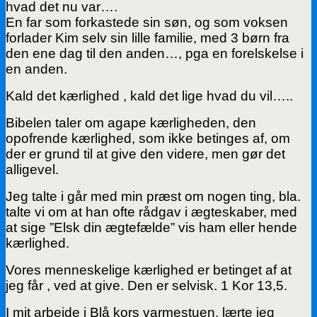
hvad det nu var….
En far som forkastede sin søn, og som voksen
forlader Kim selv sin lille familie, med 3 børn fra
den ene dag til den anden…, pga en forelskelse i
en anden.
Kald det kærlighed , kald det lige hvad du vil…..
Bibelen taler om agape kærligheden, den
opofrende kærlighed, som ikke betinges af, om
der er grund til at give den videre, men gør det
alligevel.
Jeg talte i går med min præst om nogen ting, bla.
talte vi om at han ofte rådgav i ægteskaber, med
at sige ”Elsk din ægtefælde” vis ham eller hende
kærlighed.
Vores menneskelige kærlighed er betinget af at
jeg får , ved at give. Den er selvisk. 1 Kor 13,5.
I mit arbejde i Blå kors varmestuen, lærte jeg