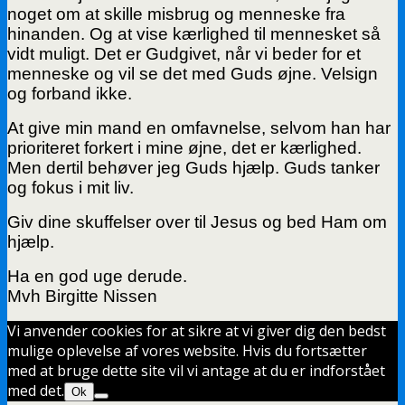
noget om at skille misbrug og menneske fra
hinanden. Og at vise kærlighed til mennesket så
vidt muligt. Det er Gudgivet, når vi beder for et
menneske og vil se det med Guds øjne. Velsign
og forband ikke.
At give min mand en omfavnelse, selvom han har
prioriteret forkert i mine øjne, det er kærlighed.
Men dertil behøver jeg Guds hjælp. Guds tanker
og fokus i mit liv.
Giv dine skuffelser over til Jesus og bed Ham om
hjælp.
Ha en god uge derude.
Mvh Birgitte Nissen
Vi anvender cookies for at sikre at vi giver dig den bedst
mulige oplevelse af vores website. Hvis du fortsætter
med at bruge dette site vil vi antage at du er indforstået
med det.
Ok